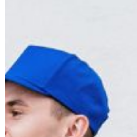
Datenschutz­erklärung
Umzugsarten
AGB
Umzugsziele
Nutzungsbedingungen
Spezialumzüge
Entrümpelung
Zusatzleistungen