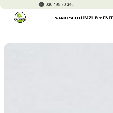
030 498 70 340
UMZUG
ENT
STARTSEITE
Startseite
Über uns
Buchungsseite
Preis
Kontakt
Umzugsrechner
Besichtigungstermin
Impressum