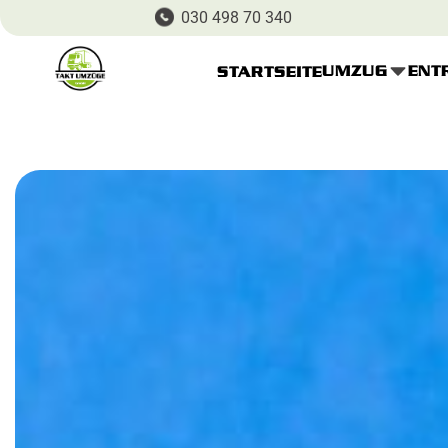
030 498 70 340
UMZUG
ENT
STARTSEITE
Startseite
Über uns
Buchungsseite
Preis
Kontakt
Umzugsrechner
Besichtigungstermin
Impressum