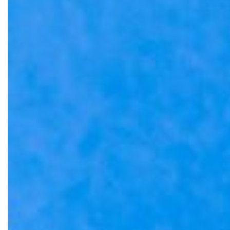
Datenschutz­erklärung
Umzugsarten
AGB
Umzugsziele
Nutzungsbedingungen
Spezialumzüge
Entrümpelung
Zusatzleistungen