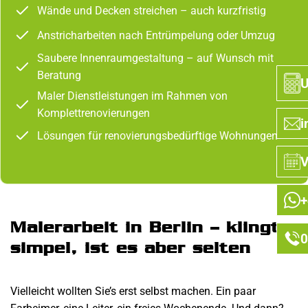
Wände und Decken streichen – auch kurzfristig
Anstricharbeiten nach Entrümpelung oder Umzug
Saubere Innenraumgestaltung – auf Wunsch mit
Beratung
U
Maler Dienstleistungen im Rahmen von
Komplettrenovierungen
i
Lösungen für renovierungsbedürftige Wohnungen
V
+
Malerarbeit in Berlin – klingt
0
simpel, ist es aber selten
Vielleicht wollten Sie’s erst selbst machen. Ein paar