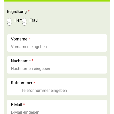
Begrüßung
*
Herr
Frau
R
Vorname
*
u
f
n
u
m
Nachname
*
m
e
r
*
Rufnummer
*
L
a
y
o
u
E-Mail
*
t