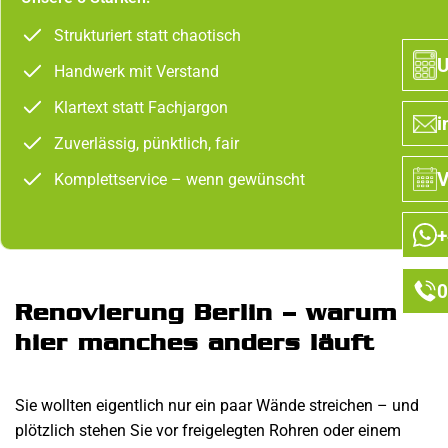
Strukturiert statt chaotisch
U
Handwerk mit Verstand
Klartext statt Fachjargon
i
Zuverlässig, pünktlich, fair
V
Komplettservice – wenn gewünscht
+
0
Renovierung Berlin – warum
hier manches a
n
ders läuft
Sie wollten eigentlich nur ein paar Wände streichen – und
plötzlich stehen Sie vor freigelegten Rohren oder einem