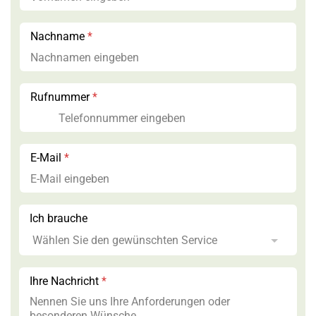
Nachname
*
Rufnummer
*
E-Mail
*
*
Ich brauche
L
a
y
o
u
Ihre Nachricht
*
t
b