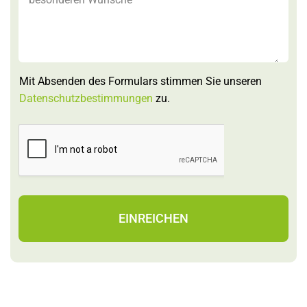
r
a
u
c
h
e
Mit Absenden des Formulars stimmen Sie unseren
Datenschutzbestimmungen
zu.
EINREICHEN