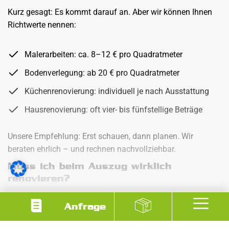
Kurz gesagt: Es kommt darauf an. Aber wir können Ihnen
Richtwerte nennen:
Malerarbeiten: ca. 8–12 € pro Quadratmeter
Bodenverlegung: ab 20 € pro Quadratmeter
Küchenrenovierung: individuell je nach Ausstattung
Hausrenovierung: oft vier- bis fünfstellige Beträge
Unsere Empfehlung: Erst schauen, dann planen. Wir
beraten ehrlich – und rechnen nachvollziehbar.
Muss ich beim Auszug wirklich
renovieren?
Nicht unbedingt. Die Mietverträge und die rechtliche Lage
Anfrage
dazu sind oft nicht so eindeutig, wie sie auf den ersten
Mehr anzeigen
Blick scheinen. Viele Klauseln sind rechtlich nicht haltbar –