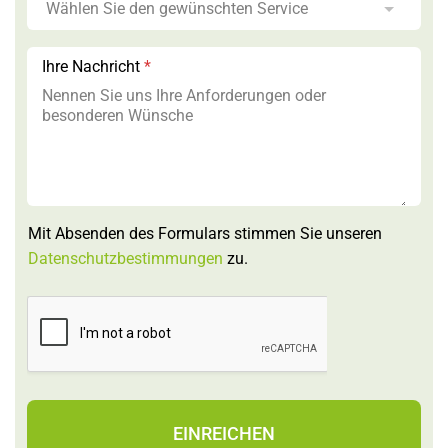
R
u
f
n
Ihre Nachricht
*
u
m
m
e
r
Mit Absenden des Formulars stimmen Sie unseren
Datenschutzbestimmungen
zu.
EINREICHEN