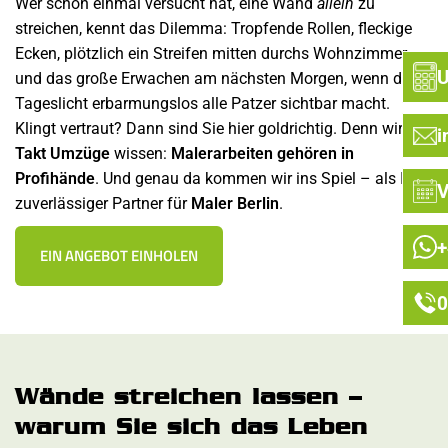
Wer schon einmal versucht hat, eine Wand
allein
zu
streichen, kennt das Dilemma: Tropfende Rollen, fleckige
Ecken, plötzlich ein Streifen mitten durchs Wohnzimmer –
U
und das große Erwachen am nächsten Morgen, wenn das
Tageslicht erbarmungslos alle Patzer sichtbar macht.
Klingt vertraut? Dann sind Sie hier goldrichtig. Denn wir von
i
Takt Umzüge
wissen:
Malerarbeiten gehören in
Profihände
. Und genau da kommen wir ins Spiel – als Ihr
V
zuverlässiger Partner für
Maler Berlin
.
+
EIN ANGEBOT EINHOLEN
0
Wände streichen lassen –
warum Sie sich das Leben