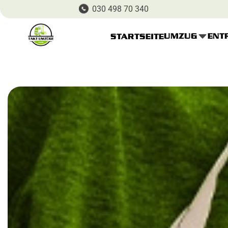
030 498 70 340
UMZUG
ENT
STARTSEITE
Startseite
Über uns
Buchungsseite
Preis
Kontakt
Umzugsrechner
Besichtigungstermin
Impressum