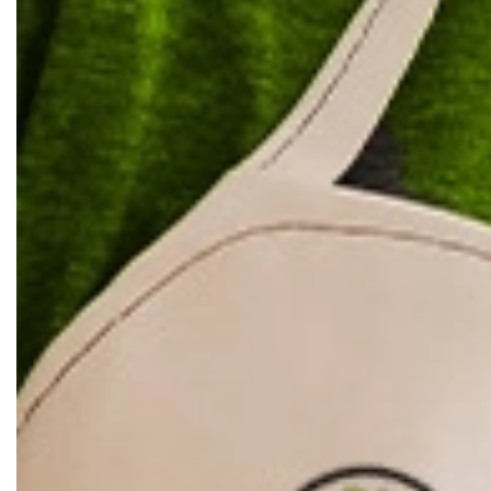
Datenschutz­erklärung
Umzugsarten
AGB
Umzugsziele
Nutzungsbedingungen
Spezialumzüge
Entrümpelung
Zusatzleistungen