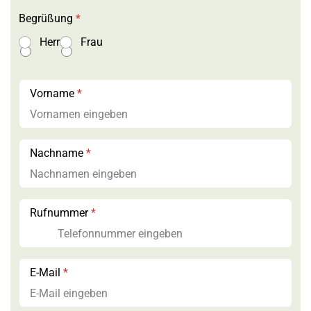
Begrüßung
*
N
Herr
Frau
a
c
h
r
Vorname
*
i
c
h
t
*
Nachname
*
N
a
c
h
Rufnummer
*
n
a
m
e
E-Mail
*