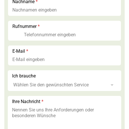
Nachname
*
V
Rufnummer
*
o
r
n
a
m
E-Mail
*
e
*
b
r
Ich brauche
a
u
c
h
e
Ihre Nachricht
*