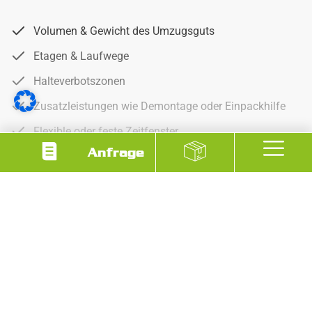
Volumen & Gewicht des Umzugsguts
Etagen & Laufwege
Halteverbotszonen
Zusatzleistungen wie Demontage oder Einpackhilfe
Flexible oder feste Zeitfenster
Anfrage
Wir machen’s transparent – damit Sie nicht schätzen
müssen, sondern wissen, woran Sie sind.
Mehr anzeigen
Halteverbot Umzug Leipzig – sinnvoll
oder Pflicht?
In vielen Stadtteilen ist ein Halteverbot fast schon
Voraussetzung, um überhaupt anzufangen. Gerade in der
Südvorstadt, Plagwitz oder Connewitz ist parken oft
Glückssache.