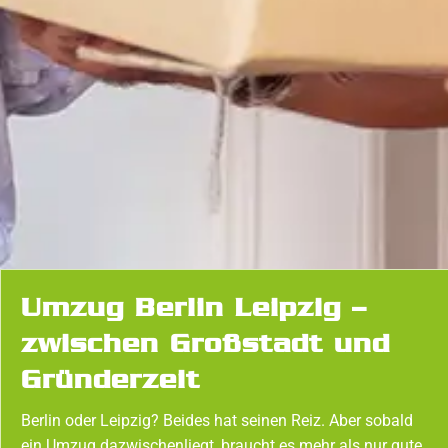
Umzug Berlin Leipzig –
zwischen Großstadt und
Gründerzeit
Berlin oder Leipzig? Beides hat seinen Reiz. Aber sobald
ein Umzug dazwischenliegt, braucht es mehr als nur gute