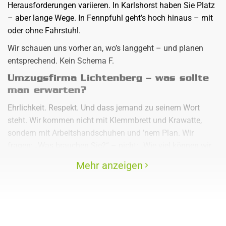
Herausforderungen variieren. In Karlshorst haben Sie Platz
– aber lange Wege. In Fennpfuhl geht’s hoch hinaus – mit
oder ohne Fahrstuhl.
Wir schauen uns vorher an, wo’s langgeht – und planen
entsprechend. Kein Schema F.
Umzugsfirma Lichtenberg – was sollte
man erwarten?
Ehrlichkeit. Respekt. Und dass jemand zu seinem Wort
steht. Wir kommen nicht mit Klemmbrett und Krawatte,
sondern mit Arbeitshandschuhen und ’nem Plan. Wir
fragen: „Was brauchen Sie?“ – nicht: „Wie viel können wir
noch dazubuchen?“
Mehr anzeigen
Was kostet ein Umzug in Lichtenberg?
Das hängt davon ab, was genau zu tun ist. Klar, oder?
Zur groben Orientierung: