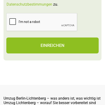
-
Datenschutzbestimmungen
zu.
M
a
i
l
E
-
M
a
i
EINREICHEN
l
E
-
M
a
i
l
Umzug Berlin-Lichtenberg – was anders ist, was wichtig ist
Umzug Lichtenberg – worauf Sie besser vorbereitet sind