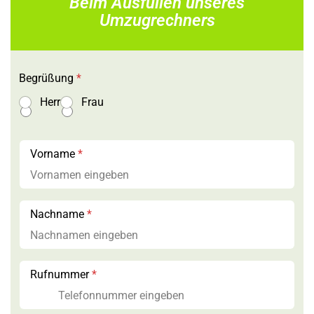
Beim Ausfüllen unseres
Umzugrechners
Begrüßung
*
Herr
Frau
V
Vorname
*
o
r
n
a
m
Nachname
*
e
*
Rufnummer
*