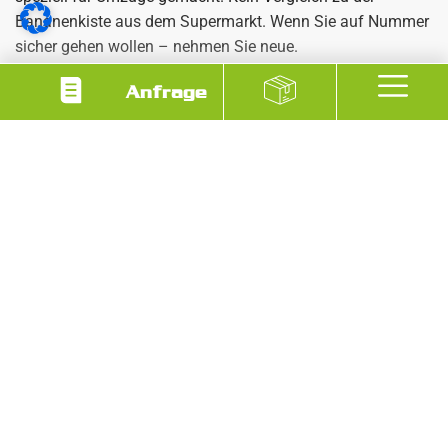
Bananenkiste aus dem Supermarkt. Wenn Sie auf Nummer
sicher gehen wollen – nehmen Sie neue.
Wozu brauche ich eigentlich
Anfrage
Stretchfolie und Luftpolsterfolie?
Ganz einfach: Für alles, was nicht wackeln, rutschen oder
zerkratzen soll.
Stretchfolie
schützt Möbel, hält
Schubladen geschlossen und verhindert Macken beim
Transport.
Luftpolsterfolie
ist perfekt für Gläser, Deko, Elektronik oder
Mehr anzeigen
Bilderrahmen. Wer da spart, zahlt manchmal doppelt –
spätestens beim Auspacken. Unser Tipp: Lieber ein
bisschen mehr einwickeln als einmal zu wenig.
Was sollte ich vor dem Packen auf
jeden Fall besorgen?
Mindestens: genug Kartons, stabiles
Klebeband
, Marker
zum Beschriften und
Kartonschilder
für den Überblick. Plus